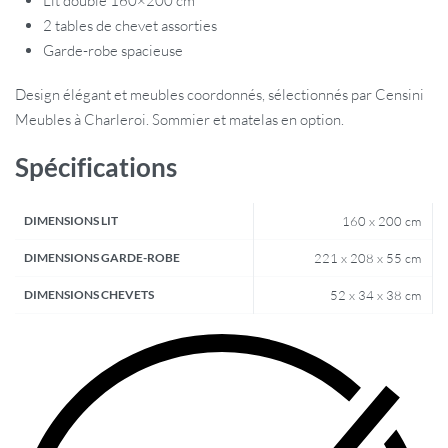
Lit double 160×200 cm
2 tables de chevet assorties
Garde-robe spacieuse
Design élégant et meubles coordonnés, sélectionnés par Censini
Meubles à Charleroi. Sommier et matelas en option.
Spécifications
DIMENSIONS LIT
160 x 200 cm
DIMENSIONS GARDE-ROBE
221 x 208 x 55 cm
DIMENSIONS CHEVETS
52 x 34 x 38 cm