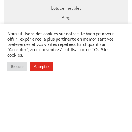
Lots de meubles
Blog
Nous utilisons des cookies sur notre site Web pour vous
offrir l'expérience la plus pertinente en mémorisant vos
préférences et vos visites répétées. En cliquant sur
MENTIONS LEGALES
"Accepter", vous consentez à l'utilisation de TOUS les
cookies.
Foire aux questions
Politique de confidentialité
Refuser
Accepter
Conditions générales de vente
Conditions générales de vente en magasin
MENU
Contact
Mon compte