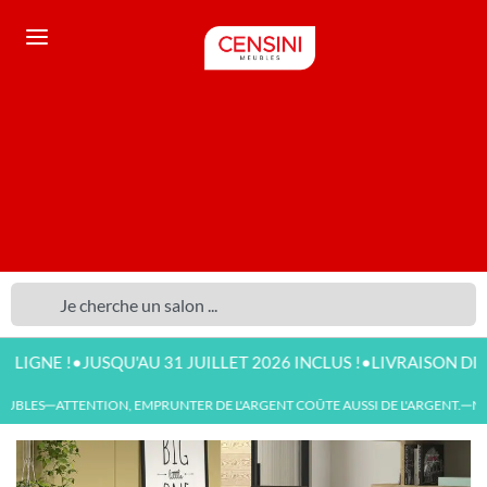
•
•
E !
JUSQU'AU 31 JUILLET 2026 INCLUS !
LIVRAISON DISPONI
UBLES
ATTENTION, EMPRUNTER DE L'ARGENT COÛTE AUSSI DE L'ARGENT.
NOU
—
—