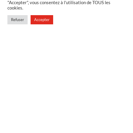
"Accepter", vous consentez à l'utilisation de TOUS les
Politique de confidentialité
cookies.
Conditions générales de vente
Refuser
Accepter
Conditions générales de vente en magasin
MENU
Contact
Mon compte
Blog
© Censini 2026 | Site développé par
Indigo Studio