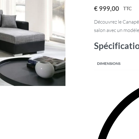
€
999,00
TTC
Découvrez le Canapé 
salon avec un modèle 
Spécificati
DIMENSIONS