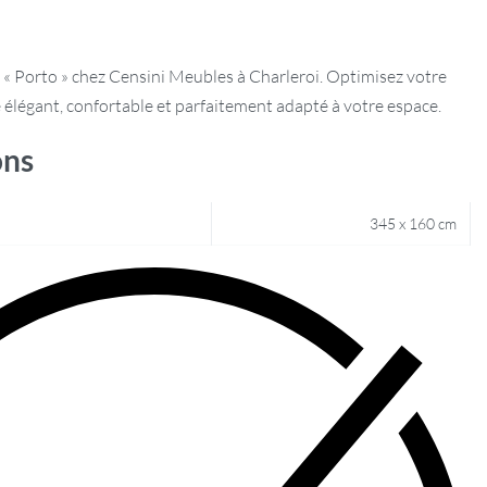
« Porto » chez Censini Meubles à Charleroi. Optimisez votre
élégant, confortable et parfaitement adapté à votre espace.
ons
345 x 160 cm