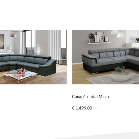
Canapé « Ibiza Mini »
€
1.499,00
TTC
nier
Ajouter au panier
QUICKVIEW
QUICKVIEW