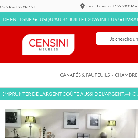
Rue de Beaumont 165 6030 Mar
CONTACT
PAIEMENT
•
•
GNE !
JUSQU'AU 31 JUILLET 2026 INCLUS !
LIVRAISON DIS
CANAPÉS & FAUTEUILS
CHAMBRE
UNTER DE L'ARGENT COÛTE AUSSI DE L'ARGENT.
NOUVEAUX
—