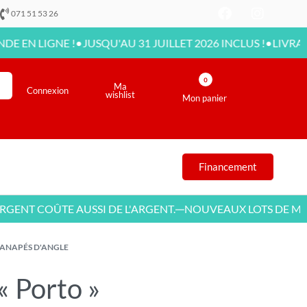
071 51 53 26
•
•
GNE !
JUSQU'AU 31 JUILLET 2026 INCLUS !
LIVRAISON DIS
0
Ma
Connexion
wishlist
Mon panier
Financement
COÛTE AUSSI DE L'ARGENT.
NOUVEAUX LOTS DE MEUBLES
—
ANAPÉS D'ANGLE
« Porto »