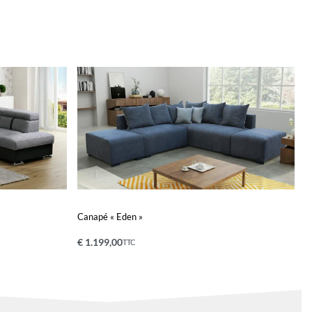
Canapé « Eden »
€
1.199,00
TTC
Ajouter au panier
QUICKVIEW