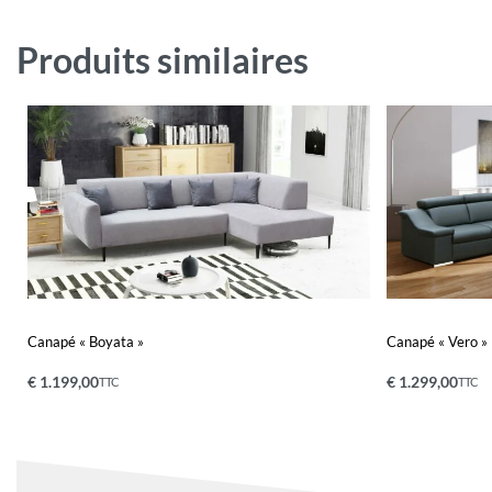
Produits similaires
Canapé « Boyata »
Canapé « Vero »
€
1.199,00
€
1.299,00
TTC
TTC
Ajouter au panier
Ajouter au pa
QUICKVIEW