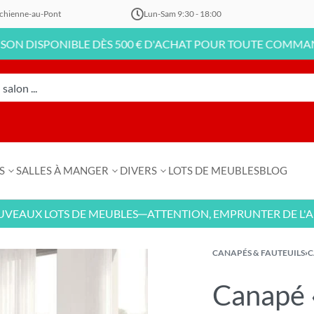
chienne-au-Pont
Lun-Sam 9:30 - 18:00
PONIBLE DÈS 500 € D'ACHAT POUR TOUTE COMMANDE EN LI
S
SALLES À MANGER
DIVERS
LOTS DE MEUBLES
BLOG
 LOTS DE MEUBLES
ATTENTION, EMPRUNTER DE L'ARGENT 
—
CANAPÉS & FAUTEUILS
›
C
Canapé 