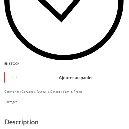
EN STOCK
Ajouter au panier
Catégories :
Canapés & fauteuils
,
Canapés d'angle
,
Promo
Partager
Description