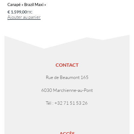
Canapé « Brazil Maxi »
€
1.599,00
TTC
Ajouter au panier
CONTACT
Rue de Beaumont 165
6030 Marchienne-au-Pont
Tél : +32 71 51 53 26
ACCÈS