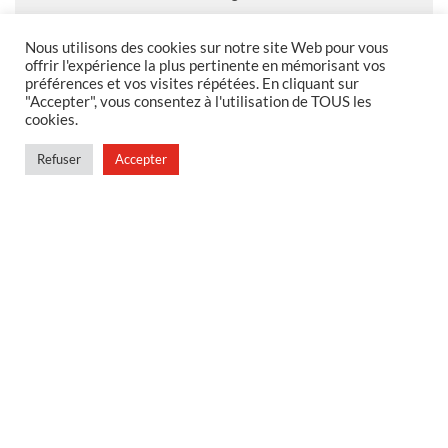
Nous utilisons des cookies sur notre site Web pour vous
offrir l'expérience la plus pertinente en mémorisant vos
préférences et vos visites répétées. En cliquant sur
MENTIONS LEGALES
"Accepter", vous consentez à l'utilisation de TOUS les
cookies.
Foire aux questions
Politique de confidentialité
Refuser
Accepter
Conditions générales de vente
Conditions générales de vente en magasin
MENU
Contact
Mon compte
Blog