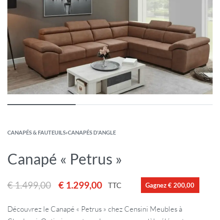
CANAPÉS & FAUTEUILS
›
CANAPÉS D'ANGLE
Canapé « Petrus »
€
1.499,00
€
1.299,00
TTC
Gagnez € 200,00
Découvrez le Canapé « Petrus » chez Censini Meubles à