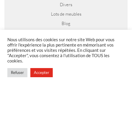
Divers
Lots de meubles
Blog
Nous utilisons des cookies sur notre site Web pour vous
offrir l'expérience la plus pertinente en mémorisant vos
préférences et vos visites répétées. En cliquant sur
MENTIONS LEGALES
"Accepter", vous consentez à l'utilisation de TOUS les
cookies.
Foire aux questions
Politique de confidentialité
Refuser
Accepter
Conditions générales de vente
Conditions générales de vente en magasin
MENU
Contact