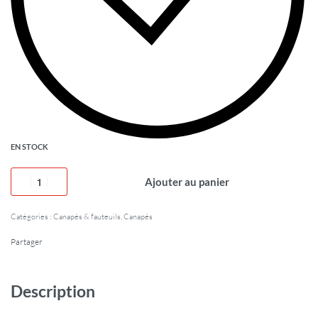
EN STOCK
Ajouter au panier
Catégories :
Canapés & fauteuils
,
Canapés
Partager
Description