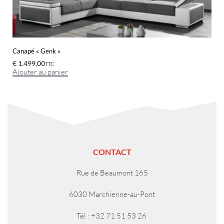
Canapé « Genk »
€
1.499,00
TTC
Ajouter au panier
CONTACT
Rue de Beaumont 165
6030 Marchienne-au-Pont
Tél : +32 71 51 53 26