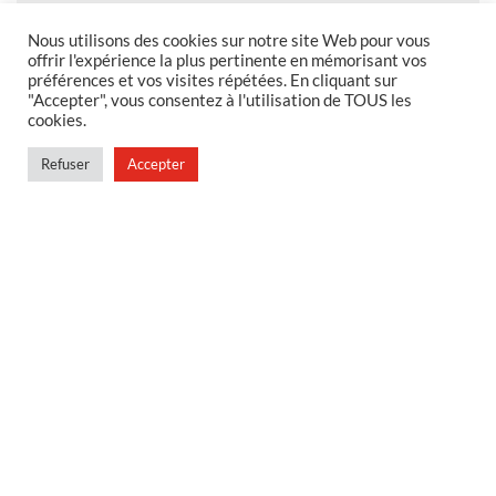
Nous utilisons des cookies sur notre site Web pour vous
offrir l'expérience la plus pertinente en mémorisant vos
préférences et vos visites répétées. En cliquant sur
MENTIONS LEGALES
"Accepter", vous consentez à l'utilisation de TOUS les
cookies.
Foire aux questions
Politique de confidentialité
Refuser
Accepter
Conditions générales de vente
Conditions générales de vente en magasin
MENU
Contact
Mon compte
Blog