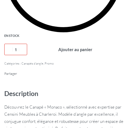
EN STOCK
Ajouter au panier
Catégories :
Canapés d'angle
,
Promo
Partager
Description
Découvrez le Canapé « Monaco », sélectionné avec expertise par
Censini Meubles à Charleroi. Modèle d’angle par excellence, il
conjugue confort, élégance et robustesse pour créer un espace de