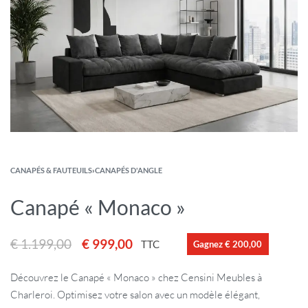
CANAPÉS & FAUTEUILS
›
CANAPÉS D'ANGLE
Canapé « Monaco »
€
1.199,00
€
999,00
TTC
Gagnez € 200,00
Découvrez le Canapé « Monaco » chez Censini Meubles à
Charleroi. Optimisez votre salon avec un modèle élégant,