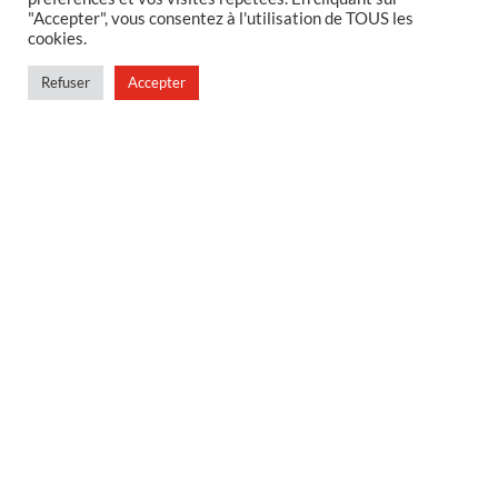
MENTIONS LEGALES
"Accepter", vous consentez à l'utilisation de TOUS les
cookies.
Foire aux questions
Politique de confidentialité
Refuser
Accepter
Conditions générales de vente
Conditions générales de vente en magasin
MENU
Contact
Mon compte
Blog