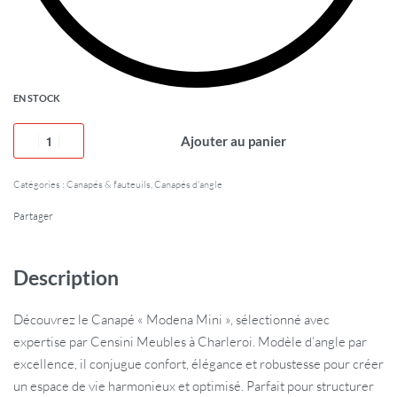
EN STOCK
Ajouter au panier
Catégories :
Canapés & fauteuils
,
Canapés d'angle
Partager
Description
Découvrez le Canapé « Modena Mini », sélectionné avec
expertise par Censini Meubles à Charleroi. Modèle d’angle par
excellence, il conjugue confort, élégance et robustesse pour créer
un espace de vie harmonieux et optimisé. Parfait pour structurer