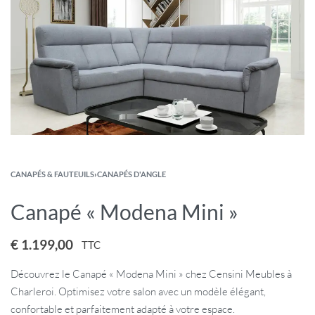
CANAPÉS & FAUTEUILS
›
CANAPÉS D'ANGLE
Canapé « Modena Mini »
€
1.199,00
TTC
Découvrez le Canapé « Modena Mini » chez Censini Meubles à
Charleroi. Optimisez votre salon avec un modèle élégant,
confortable et parfaitement adapté à votre espace.