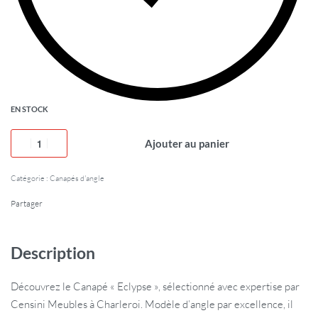
EN STOCK
Ajouter au panier
Catégorie :
Canapés d'angle
Partager
Description
Découvrez le Canapé « Eclypse », sélectionné avec expertise par
Censini Meubles à Charleroi. Modèle d’angle par excellence, il