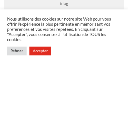
Blog
Nous utilisons des cookies sur notre site Web pour vous
offrir l'expérience la plus pertinente en mémorisant vos
préférences et vos visites répétées. En cliquant sur
MENTIONS LEGALES
"Accepter", vous consentez à l'utilisation de TOUS les
cookies.
Foire aux questions
Politique de confidentialité
Refuser
Accepter
Conditions générales de vente
Conditions générales de vente en magasin
MENU
Contact
Mon compte
Blog