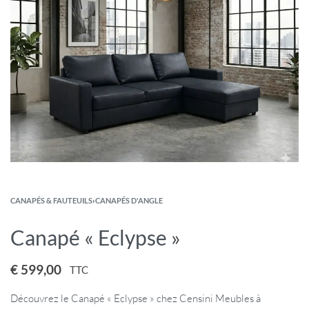
CANAPÉS & FAUTEUILS
›
CANAPÉS D'ANGLE
Canapé « Eclypse »
€
599,00
TTC
Découvrez le Canapé « Eclypse » chez Censini Meubles à