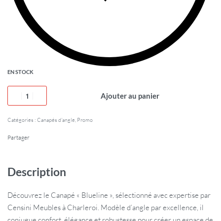
EN STOCK
Ajouter au panier
Catégories :
Canapés d'angle
,
Promo
Partager
Description
Découvrez le Canapé « Blueline », sélectionné avec expertise par
Censini Meubles à Charleroi. Modèle d’angle par excellence, il
conjugue confort, élégance et robustesse pour créer un espace de