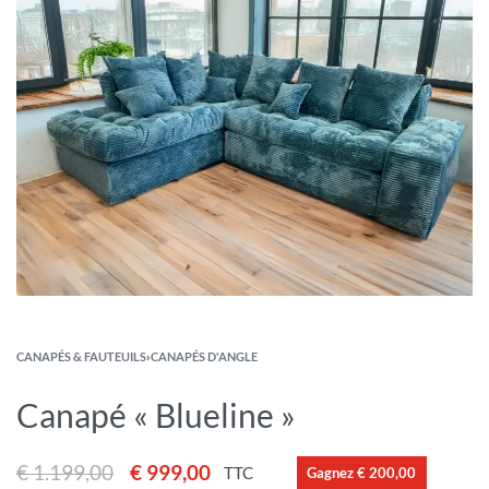
CANAPÉS & FAUTEUILS
›
CANAPÉS D'ANGLE
Canapé « Blueline »
€
1.199,00
€
999,00
TTC
Gagnez € 200,00