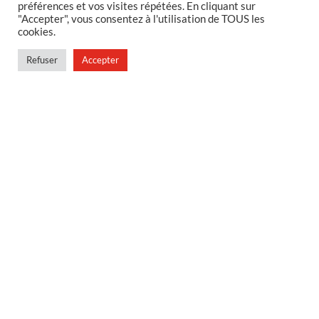
préférences et vos visites répétées. En cliquant sur
MENTIONS LEGALES
"Accepter", vous consentez à l'utilisation de TOUS les
cookies.
Foire aux questions
Politique de confidentialité
Refuser
Accepter
Conditions générales de vente
Conditions générales de vente en magasin
MENU
Contact
Mon compte
Blog