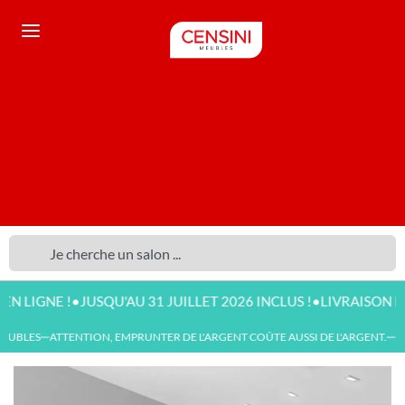
•
•
GNE !
JUSQU'AU 31 JUILLET 2026 INCLUS !
LIVRAISON DISPON
UBLES
ATTENTION, EMPRUNTER DE L'ARGENT COÛTE AUSSI DE L'ARGENT.
NOU
—
—