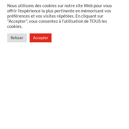
Nous utilisons des cookies sur notre site Web pour vous
offrir l'expérience la plus pertinente en mémorisant vos
MENTIONS LEGALES
préférences et vos visites répétées. En cliquant sur
"Accepter", vous consentez à l'utilisation de TOUS les
Foire aux questions
cookies.
Politique de confidentialité
Refuser
Accepter
Conditions générales de vente
Conditions générales de vente en magasin
MENU
Contact
Mon compte
Blog