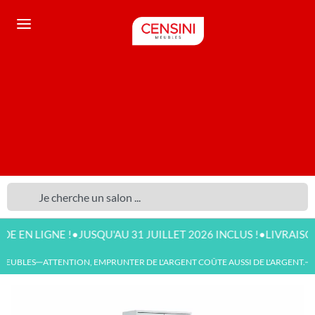
•
•
 LIGNE !
JUSQU'AU 31 JUILLET 2026 INCLUS !
LIVRAISON DI
EUBLES
ATTENTION, EMPRUNTER DE L'ARGENT COÛTE AUSSI DE L'ARGENT.
N
—
—