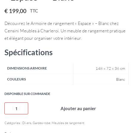
€
199,00
TTC
Découvrez le Armoire de rangement « Espace » – Blanc chez
Censini Meubles à Charleroi. Un meuble de rangement pratique
et élégant pour organiser votre intérieur.
Spécifications
DIMENSIONS ARMOIRE
148 x 72 x 36 cm
COULEURS
Blanc
DISPONIBLE SUR COMMANDE
Ajouter au panier
Catégories :
Divers
,
Gardes-robe
,
Meubles de rangement