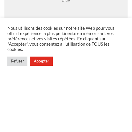
MENTIONS LEGALES
Nous utilisons des cookies sur notre site Web pour vous
offrir l'expérience la plus pertinente en mémorisant vos
préférences et vos visites répétées. En cliquant sur
Foire aux questions
"Accepter", vous consentez à l'utilisation de TOUS les
Politique de confidentialité
cookies.
Conditions générales de vente
Refuser
Accepter
Conditions générales de vente en magasin
MENU
Contact
Mon compte
Blog