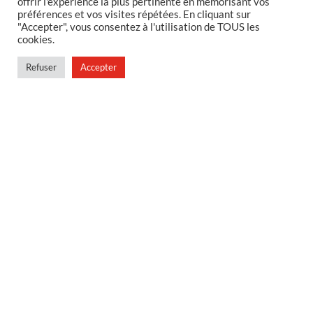
offrir l'expérience la plus pertinente en mémorisant vos
préférences et vos visites répétées. En cliquant sur
MENTIONS LEGALES
"Accepter", vous consentez à l'utilisation de TOUS les
cookies.
Foire aux questions
Politique de confidentialité
Refuser
Accepter
Conditions générales de vente
Conditions générales de vente en magasin
MENU
Contact
Mon compte
Blog