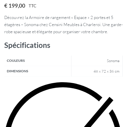
€
199,00
TTC
Découvrez la Armoire de rangement « Espace » 2 portes et 5
étagères – Sonoma chez Censini Meubles à Charleroi. Une garde-
robe spacieuse et élégante pour organiser votre chambre.
Spécifications
COULEURS
Sonoma
DIMENSIONS
48 x 72 x 36 cm