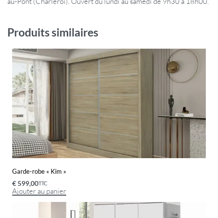
au-Pont (Charleroi). Ouvert du lundi au samedi de 9h30 à 18h00.
Produits similaires
Garde-robe « Kim »
€
599,00
TTC
Ajouter au panier