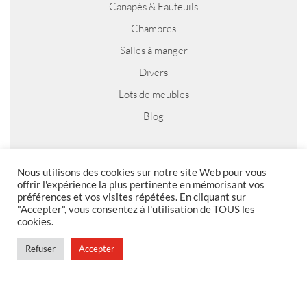
Canapés & Fauteuils
Chambres
Salles à manger
Divers
Lots de meubles
Blog
Nous utilisons des cookies sur notre site Web pour vous
MENTIONS LEGALES
offrir l'expérience la plus pertinente en mémorisant vos
préférences et vos visites répétées. En cliquant sur
Foire aux questions
"Accepter", vous consentez à l'utilisation de TOUS les
cookies.
Politique de confidentialité
Conditions générales de vente
Refuser
Accepter
Conditions générales de vente en magasin