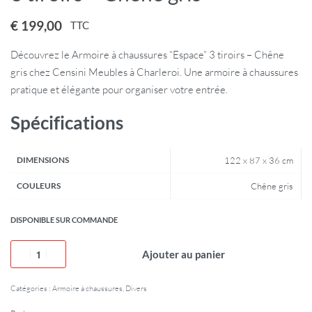
€
199,00
TTC
Découvrez le Armoire à chaussures “Espace” 3 tiroirs – Chêne
gris chez Censini Meubles à Charleroi. Une armoire à chaussures
pratique et élégante pour organiser votre entrée.
Spécifications
DIMENSIONS
122 x 87 x 36 cm
COULEURS
Chêne gris
DISPONIBLE SUR COMMANDE
Ajouter au panier
Catégories :
Armoire à chaussures
,
Divers