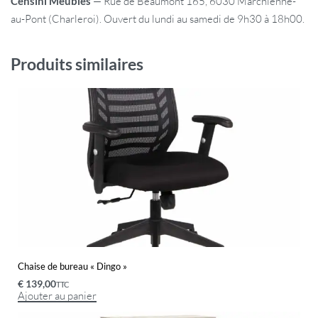
Censini Meubles
— Rue de Beaumont 165, 6030 Marchienne-
au-Pont (Charleroi). Ouvert du lundi au samedi de 9h30 à 18h00.
Produits similaires
Chaise de bureau « Dingo »
€
139,00
TTC
Ajouter au panier