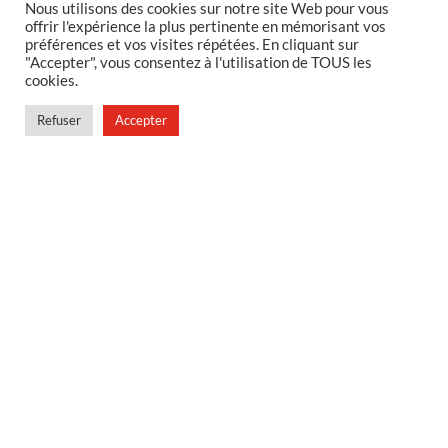
Nous utilisons des cookies sur notre site Web pour vous
offrir l'expérience la plus pertinente en mémorisant vos
MENTIONS LEGALES
préférences et vos visites répétées. En cliquant sur
"Accepter", vous consentez à l'utilisation de TOUS les
Foire aux questions
cookies.
Politique de confidentialité
Refuser
Accepter
Conditions générales de vente
Conditions générales de vente en magasin
MENU
Contact
Mon compte
Blog