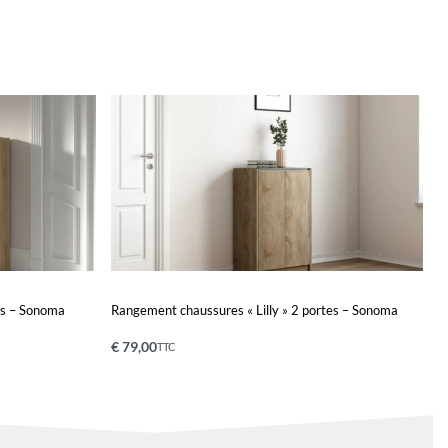
irs – Sonoma
Rangement chaussures « Lilly » 2 portes – Sonoma
€
79,00
TTC
Ajouter au panier
QUICKVIEW