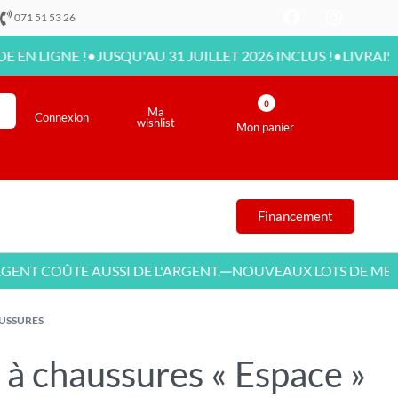
071 51 53 26
•
•
IGNE !
JUSQU'AU 31 JUILLET 2026 INCLUS !
LIVRAISON DI
0
Ma
Connexion
wishlist
Mon panier
Financement
 COÛTE AUSSI DE L'ARGENT.
NOUVEAUX LOTS DE MEUBLE
—
USSURES
à chaussures « Espace »