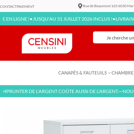
Rue de Beaumont 165 6030 Mar
CONTACT
PAIEMENT
•
•
IGNE !
JUSQU'AU 31 JUILLET 2026 INCLUS !
LIVRAISON DI
CANAPÉS & FAUTEUILS
CHAMBRE
RUNTER DE L'ARGENT COÛTE AUSSI DE L'ARGENT.
NOUVEAU
—