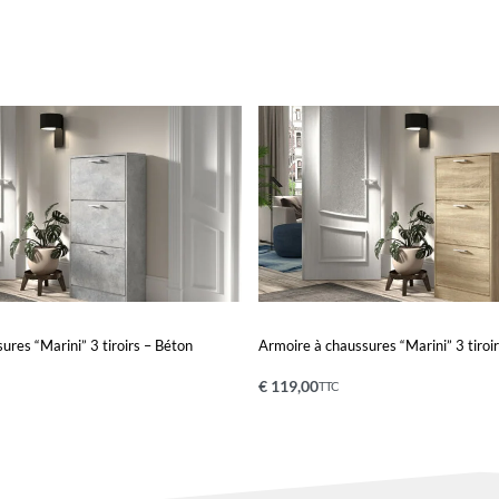
ures “Marini” 3 tiroirs – Béton
Armoire à chaussures “Marini” 3 tiro
€
119,00
TTC
nier
Ajouter au panier
QUICKVIEW
QUICKVIEW