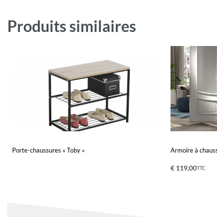
Produits similaires
Porte-chaussures « Toby »
Armoire à chauss
€
119,00
TTC
Lire la suite
Ajouter au pa
QUICKVIEW