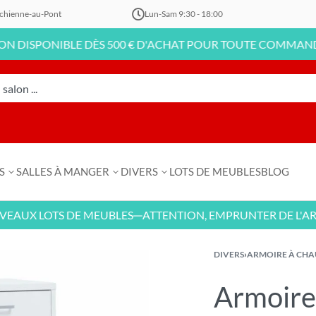
chienne-au-Pont
Lun-Sam 9:30 - 18:00
SPONIBLE DÈS 500 € D'ACHAT POUR TOUTE COMMANDE EN L
S
SALLES À MANGER
DIVERS
LOTS DE MEUBLES
BLOG
X LOTS DE MEUBLES
ATTENTION, EMPRUNTER DE L'ARGENT
—
DIVERS
›
ARMOIRE À CHA
Armoire 