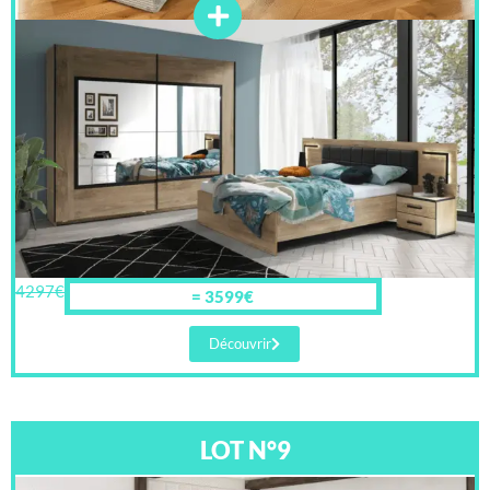
4297€
= 3599€
Découvrir
LOT N°9