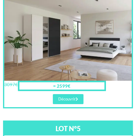
3097€
= 2599€
Découvrir
LOT N°5