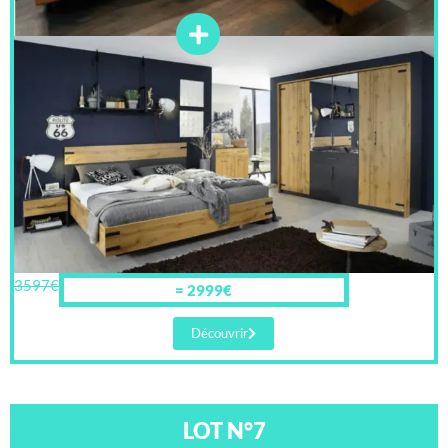
3597€
= 2999€
Découvrir
LOT N°7