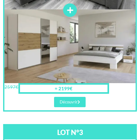
2597€
= 2199€
Découvrir
LOT N°3