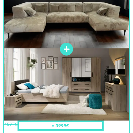
4597€
= 3999€