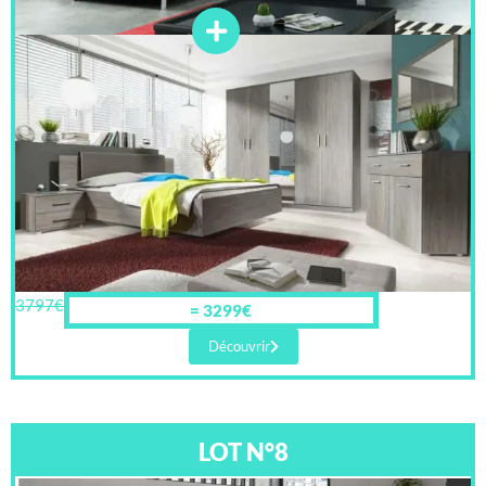
3797€
= 3299€
Découvrir
LOT N°8