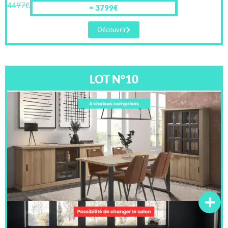
4497€
= 3799€
Découvrir
LOT N°10